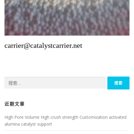
carrier@catalystcarrier.net
搜
索：
近期文章
High Pore Volume High crush strength Customization activated
alumina catalyst support