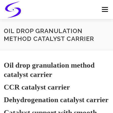
Skip
to
Menu
content
HOME
PRODUCTS
CATALYST-CARRIER
OIL DROP GRANULATION
METHOD CATALYST CARRIER
CATALYST-SUPPORT
SERVICES
CONTACT
Oil drop granulation method
catalyst carrier
CCR catalyst carrier
Dehydrogenation catalyst carrier
Catalyst support with smooth