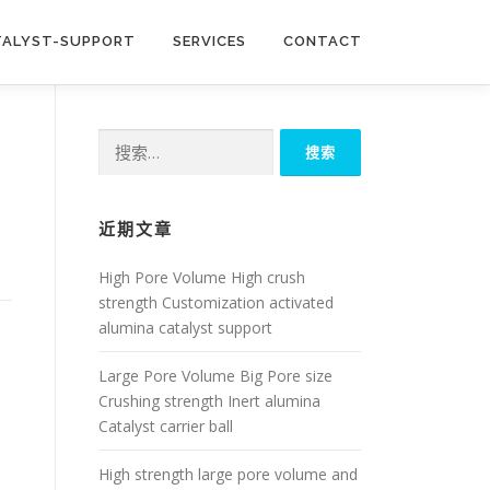
TALYST-SUPPORT
SERVICES
CONTACT
搜
索：
近期文章
High Pore Volume High crush
strength Customization activated
alumina catalyst support
Large Pore Volume Big Pore size
Crushing strength Inert alumina
Catalyst carrier ball
High strength large pore volume and