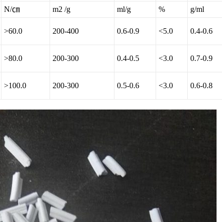
N/㎝
m2 /g
ml/g
%
g/ml
>60.0
200-400
0.6-0.9
<5.0
0.4-0.6
>80.0
200-300
0.4-0.5
<3.0
0.7-0.9
>100.0
200-300
0.5-0.6
<3.0
0.6-0.8