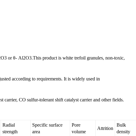
2O3 or θ- Al2O3.This product is white trefoil granules, non-toxic,
usted according to requirements. It is widely used in
st carrier, CO sulfur-tolerant shift catalyst carrier and other fields.
Radial
Specific surface
Pore
Bulk
Attrition
strength
area
volume
density