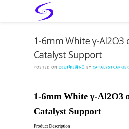
Skip
to
content
1-6mm White γ-Al2O3 o
Catalyst Support
POSTED ON
2021年8月6日
BY
CATALYSTCARRIER
1-6mm White γ-Al2O3 o
Catalyst Support
Product Description