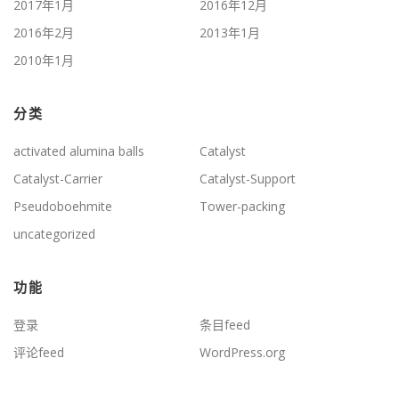
2017年1月
2016年12月
2016年2月
2013年1月
2010年1月
分类
activated alumina balls
Catalyst
Catalyst-Carrier
Catalyst-Support
Pseudoboehmite
Tower-packing
uncategorized
功能
登录
条目feed
评论feed
WordPress.org