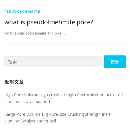
PSEUDOBOEHMITE
what is pseudoboehmite price?
what is pseudoboehmite and boe …
搜
索：
近期文章
High Pore Volume High crush strength Customization activated
alumina catalyst support
Large Pore Volume Big Pore size Crushing strength Inert
alumina Catalyst carrier ball