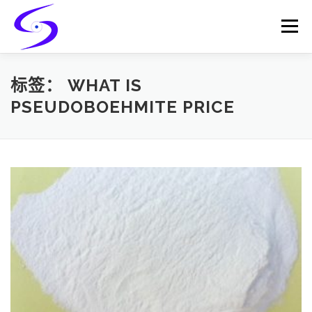
Skip
to
Menu
content
HOME
PRODUCTS
CATALYST-CARRIER
标签：
WHAT IS
PSEUDOBOEHMITE PRICE
CATALYST-SUPPORT
SERVICES
CONTACT