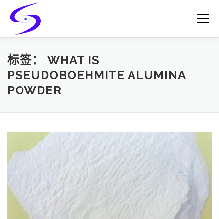
Skip
to
Menu
content
HOME
PRODUCTS
CATALYST-CARRIER
标签：
WHAT IS
PSEUDOBOEHMITE ALUMINA
POWDER
CATALYST-SUPPORT
SERVICES
CONTACT