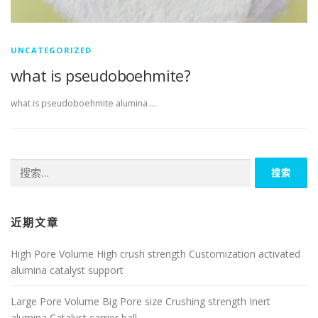
UNCATEGORIZED
what is pseudoboehmite?
what is pseudoboehmite alumina …
搜
索：
近期文章
High Pore Volume High crush strength Customization activated
alumina catalyst support
Large Pore Volume Big Pore size Crushing strength Inert
alumina Catalyst carrier ball