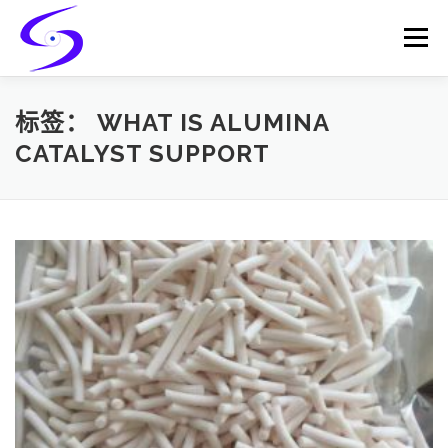
Skip
to
Menu
content
HOME
PRODUCTS
CATALYST-CARRIER
标签：
WHAT IS ALUMINA
CATALYST SUPPORT
CATALYST-SUPPORT
SERVICES
CONTACT