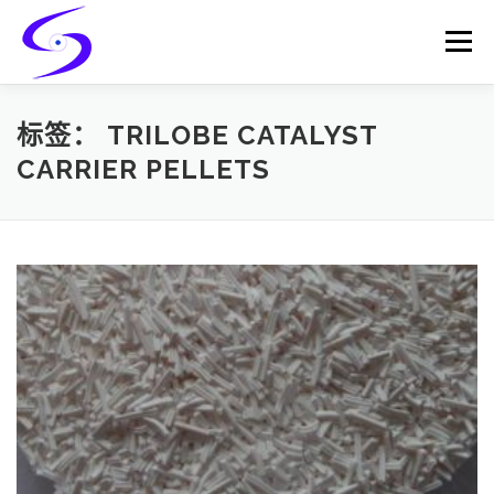
Skip
to
Menu
content
HOME
PRODUCTS
CATALYST-CARRIER
标签：
TRILOBE CATALYST
CARRIER PELLETS
CATALYST-SUPPORT
SERVICES
CONTACT