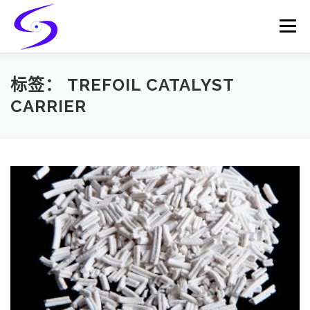
Skip
to
Menu
content
HOME
PRODUCTS
CATALYST-CARRIER
标签：
TREFOIL CATALYST
CARRIER
CATALYST-SUPPORT
SERVICES
CONTACT