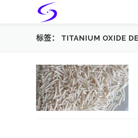
Skip
to
content
标签：
TITANIUM OXIDE D