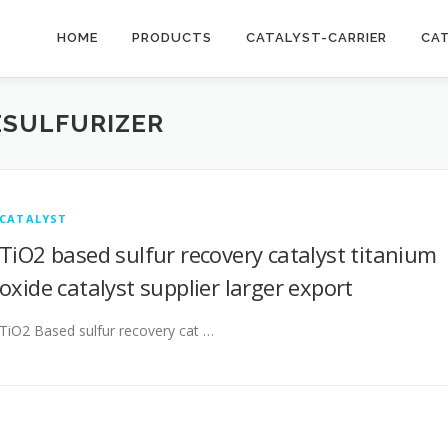
HOME
PRODUCTS
CATALYST-CARRIER
CA
ESULFURIZER
CATALYST
TiO2 based sulfur recovery catalyst titanium
oxide catalyst supplier larger export
TiO2 Based sulfur recovery cat …