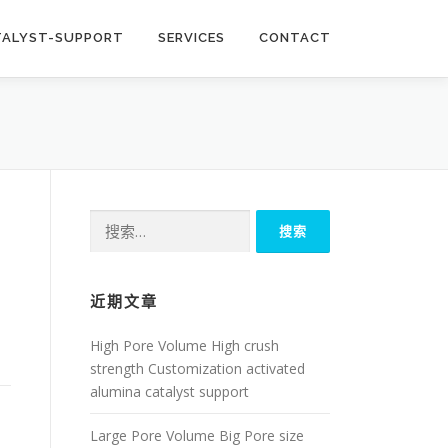
TALYST-SUPPORT
SERVICES
CONTACT
搜
索：
近期文章
High Pore Volume High crush
strength Customization activated
alumina catalyst support
Large Pore Volume Big Pore size