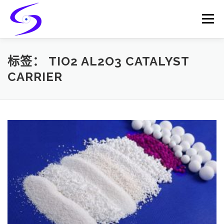
Skip
to
Menu
content
HOME
PRODUCTS
CATALYST-CARRIER
标签：
TIO2 AL2O3 CATALYST
CARRIER
CATALYST-SUPPORT
SERVICES
CONTACT