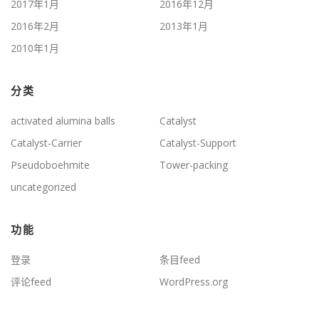
2017年1月
2016年12月
2016年2月
2013年1月
2010年1月
分类
activated alumina balls
Catalyst
Catalyst-Carrier
Catalyst-Support
Pseudoboehmite
Tower-packing
uncategorized
功能
登录
条目feed
评论feed
WordPress.org