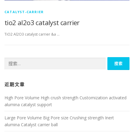
CATALYST-CARRIER
tio2 al2o3 catalyst carrier
TiO2 Al2O3 catalyst carrier &a …
搜
索：
近期文章
High Pore Volume High crush strength Customization activated
alumina catalyst support
Large Pore Volume Big Pore size Crushing strength Inert
alumina Catalyst carrier ball