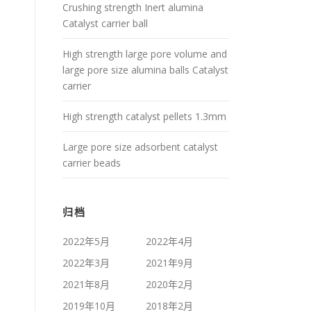
Crushing strength Inert alumina
Catalyst carrier ball
High strength large pore volume and
large pore size alumina balls Catalyst
carrier
High strength catalyst pellets 1.3mm
Large pore size adsorbent catalyst
carrier beads
归档
2022年5月
2022年4月
2022年3月
2021年9月
2021年8月
2020年2月
2019年10月
2018年2月