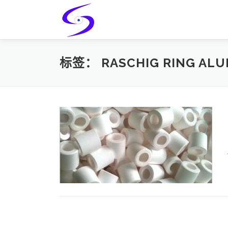
Skip
to
content
标签：
RASCHIG RING ALU