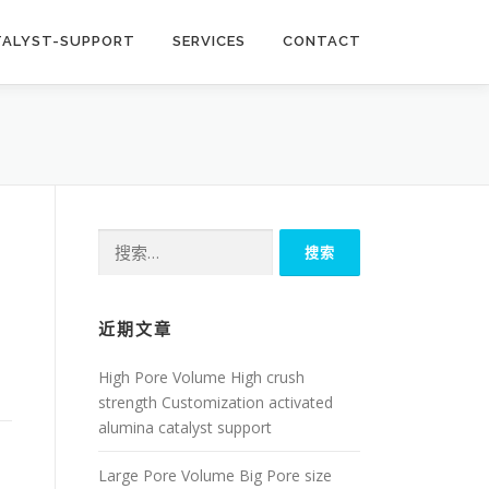
TALYST-SUPPORT
SERVICES
CONTACT
搜
索：
近期文章
High Pore Volume High crush
strength Customization activated
alumina catalyst support
Large Pore Volume Big Pore size