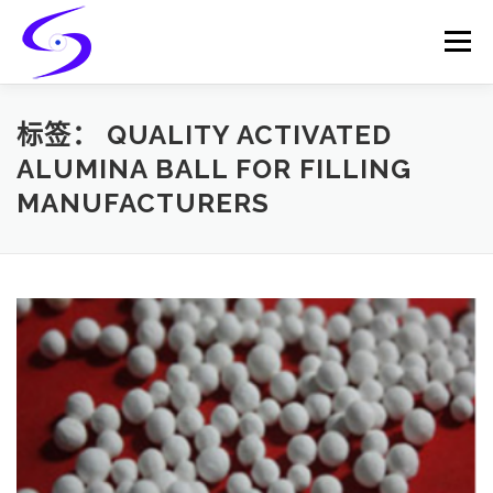
Skip
to
Menu
content
HOME
PRODUCTS
CATALYST-CARRIER
标签：
QUALITY ACTIVATED
ALUMINA BALL FOR FILLING
MANUFACTURERS
CATALYST-SUPPORT
SERVICES
CONTACT