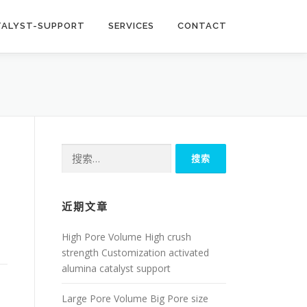
TALYST-SUPPORT
SERVICES
CONTACT
搜
索：
近期文章
High Pore Volume High crush
strength Customization activated
alumina catalyst support
Large Pore Volume Big Pore size