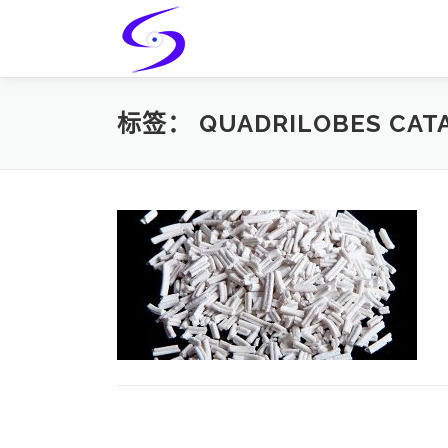
Skip
to
content
标签：
QUADRILOBES CATA