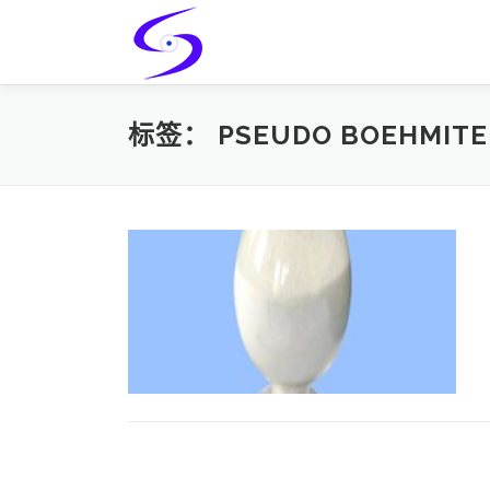
Skip
to
content
标签：
PSEUDO BOEHMITE