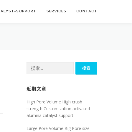
TALYST-SUPPORT
SERVICES
CONTACT
搜
索：
近期文章
High Pore Volume High crush
strength Customization activated
alumina catalyst support
Large Pore Volume Big Pore size