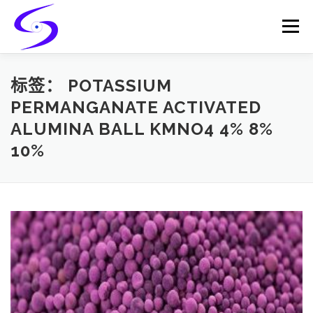
Skip
to
Menu
content
HOME
PRODUCTS
CATALYST-CARRIER
标签：
POTASSIUM
PERMANGANATE ACTIVATED
ALUMINA BALL KMNO4 4% 8%
CATALYST-SUPPORT
SERVICES
CONTACT
10%