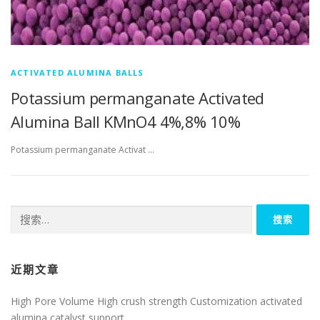
ACTIVATED ALUMINA BALLS
Potassium permanganate Activated
Alumina Ball KMnO4 4%,8% 10%
Potassium permanganate Activat …
搜
索：
近期文章
High Pore Volume High crush strength Customization activated
alumina catalyst support