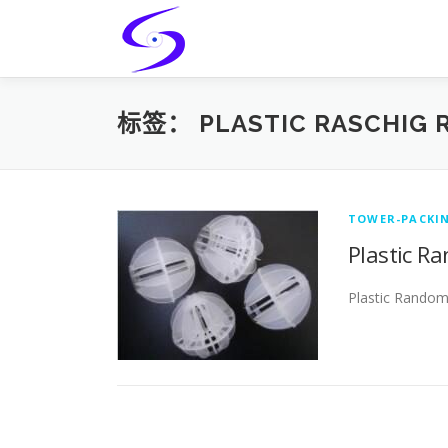
Skip
to
content
标签：
PLASTIC RASCHIG 
TOWER-PACKI
Plastic R
Plastic Rando