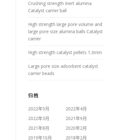
Crushing strength Inert alumina
Catalyst carrier ball
High strength large pore volume and
large pore size alumina balls Catalyst
carrier
High strength catalyst pellets 1.3mm
Large pore size adsorbent catalyst
carrier beads
归档
2022年5月
2022年4月
2022年3月
2021年9月
2021年8月
2020年2月
2019年10月
2018年2月