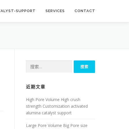
TALYST-SUPPORT
SERVICES
CONTACT
搜
索：
近期文章
High Pore Volume High crush
strength Customization activated
alumina catalyst support
Large Pore Volume Big Pore size