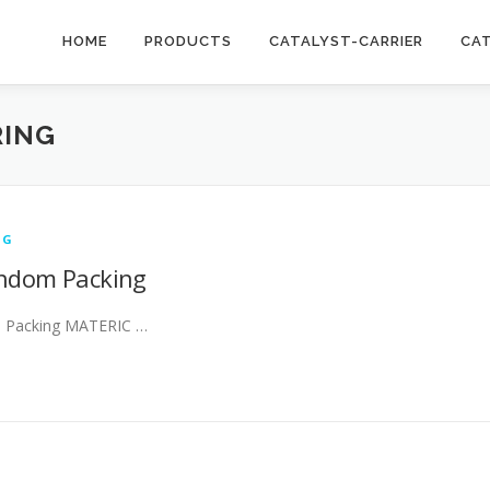
HOME
PRODUCTS
CATALYST-CARRIER
CA
RING
NG
andom Packing
m Packing MATERIC …