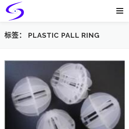
Skip
to
Menu
content
HOME
PRODUCTS
CATALYST-CARRIER
标签：
PLASTIC PALL RING
CATALYST-SUPPORT
SERVICES
CONTACT