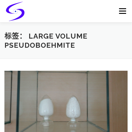
Skip
to
Menu
content
HOME
PRODUCTS
CATALYST-CARRIER
标签：
LARGE VOLUME
PSEUDOBOEHMITE
CATALYST-SUPPORT
SERVICES
CONTACT