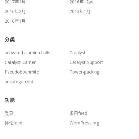
2017年1月
2016年12月
2016年2月
2013年1月
2010年1月
分类
activated alumina balls
Catalyst
Catalyst-Carrier
Catalyst-Support
Pseudoboehmite
Tower-packing
uncategorized
功能
登录
条目feed
评论feed
WordPress.org