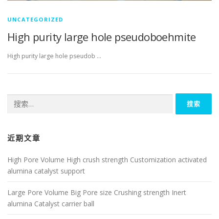
UNCATEGORIZED
High purity large hole pseudoboehmite
High purity large hole pseudob …
搜
索：
近期文章
High Pore Volume High crush strength Customization activated
alumina catalyst support
Large Pore Volume Big Pore size Crushing strength Inert
alumina Catalyst carrier ball