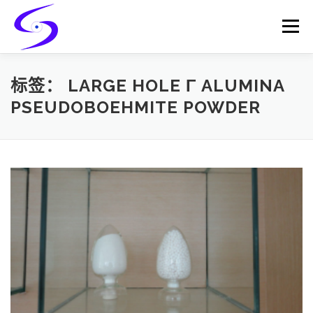
Skip
to
Menu
content
HOME
PRODUCTS
CATALYST-CARRIER
标签：
LARGE HOLE Γ ALUMINA
PSEUDOBOEHMITE POWDER
CATALYST-SUPPORT
SERVICES
CONTACT