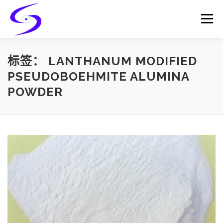
Skip
to
Menu
content
HOME
PRODUCTS
CATALYST-CARRIER
标签：
LANTHANUM MODIFIED
PSEUDOBOEHMITE ALUMINA
POWDER
CATALYST-SUPPORT
SERVICES
CONTACT