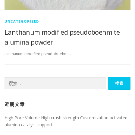
UNCATEGORIZED
Lanthanum modified pseudoboehmite
alumina powder
Lanthanum modified pseudoboehm …
搜
索：
近期文章
High Pore Volume High crush strength Customization activated
alumina catalyst support