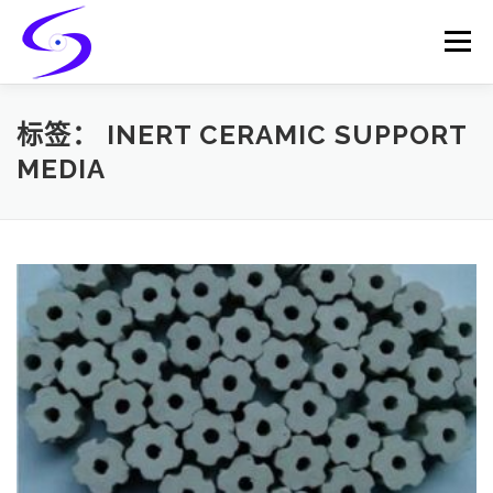
Skip
to
Menu
content
HOME
PRODUCTS
CATALYST-CARRIER
标签：
INERT CERAMIC SUPPORT
MEDIA
CATALYST-SUPPORT
SERVICES
CONTACT