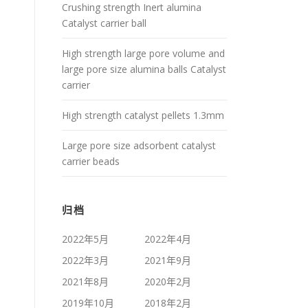
Crushing strength Inert alumina
Catalyst carrier ball
High strength large pore volume and
large pore size alumina balls Catalyst
carrier
High strength catalyst pellets 1.3mm
Large pore size adsorbent catalyst
carrier beads
归档
2022年5月
2022年4月
2022年3月
2021年9月
2021年8月
2020年2月
2019年10月
2018年2月