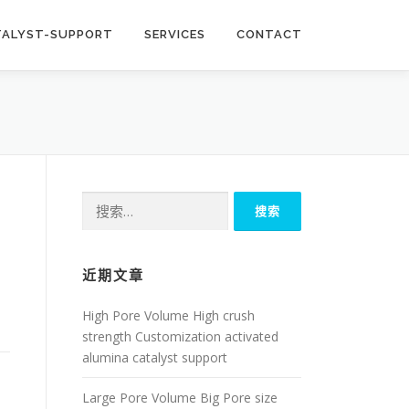
TALYST-SUPPORT
SERVICES
CONTACT
搜
索：
近期文章
High Pore Volume High crush
strength Customization activated
alumina catalyst support
Large Pore Volume Big Pore size