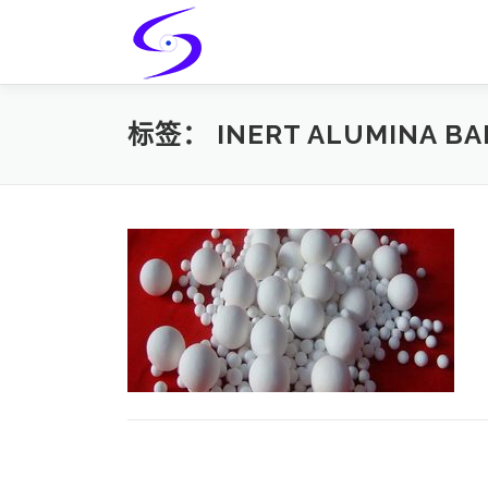
Skip
to
content
标签：
INERT ALUMINA BA