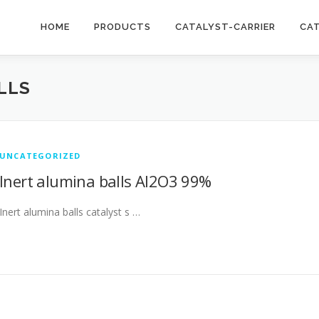
HOME
PRODUCTS
CATALYST-CARRIER
CA
LLS
UNCATEGORIZED
Inert alumina balls Al2O3 99%
Inert alumina balls catalyst s …