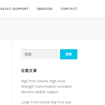
TALYST-SUPPORT
SERVICES
CONTACT
搜
索：
近期文章
High Pore Volume High crush
strength Customization activated
alumina catalyst support
Large Pore Volume Big Pore size