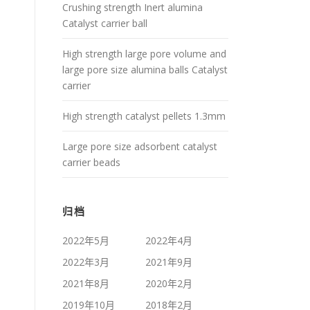
Crushing strength Inert alumina
Catalyst carrier ball
High strength large pore volume and
large pore size alumina balls Catalyst
carrier
High strength catalyst pellets 1.3mm
Large pore size adsorbent catalyst
carrier beads
归档
2022年5月
2022年4月
2022年3月
2021年9月
2021年8月
2020年2月
2019年10月
2018年2月