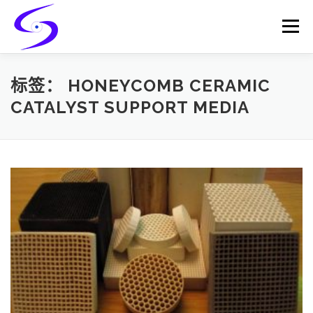
Skip
to
Menu
content
HOME
PRODUCTS
CATALYST-CARRIER
标签：
HONEYCOMB CERAMIC
CATALYST SUPPORT MEDIA
CATALYST-SUPPORT
SERVICES
CONTACT