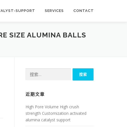
TALYST-SUPPORT
SERVICES
CONTACT
E SIZE ALUMINA BALLS
搜
索：
近期文章
High Pore Volume High crush
strength Customization activated
alumina catalyst support