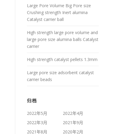
Large Pore Volume Big Pore size
Crushing strength Inert alumina
Catalyst carrier ball
High strength large pore volume and
large pore size alumina balls Catalyst
carrier
High strength catalyst pellets 1.3mm
Large pore size adsorbent catalyst
carrier beads
归档
2022年5月
2022年4月
2022年3月
2021年9月
2021年8月
2020年2月