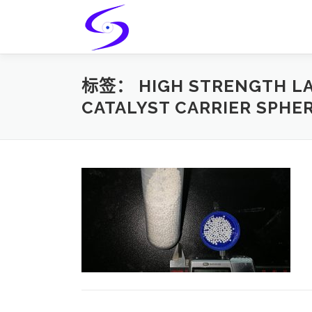
Skip
to
content
标签：
HIGH STRENGTH LA
CATALYST CARRIER SPHE