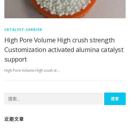
CATALYST-CARRIER
High Pore Volume High crush strength
Customization activated alumina catalyst
support
High Pore Volume High crush st …
搜
索：
近期文章