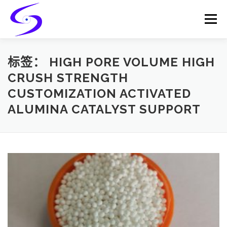
Skip
to
Menu
content
HOME
PRODUCTS
CATALYST-CARRIER
标签：
HIGH PORE VOLUME HIGH
CRUSH STRENGTH
CUSTOMIZATION ACTIVATED
CATALYST-SUPPORT
SERVICES
CONTACT
ALUMINA CATALYST SUPPORT