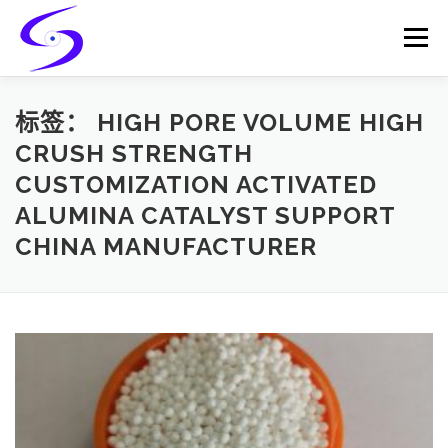
Skip
to
Menu
content
HOME
PRODUCTS
CATALYST-CARRIER
标签：
HIGH PORE VOLUME HIGH
CRUSH STRENGTH
CUSTOMIZATION ACTIVATED
CATALYST-SUPPORT
SERVICES
CONTACT
ALUMINA CATALYST SUPPORT
CHINA MANUFACTURER