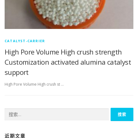
CATALYST-CARRIER
High Pore Volume High crush strength
Customization activated alumina catalyst
support
High Pore Volume High crush st …
搜
索：
近期文章