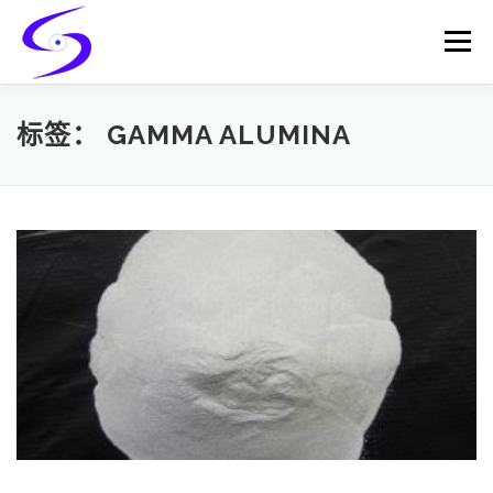
Skip
to
Menu
content
HOME
PRODUCTS
CATALYST-CARRIER
标签：
GAMMA ALUMINA
CATALYST-SUPPORT
SERVICES
CONTACT