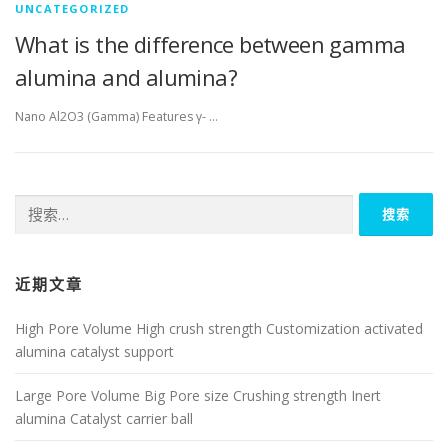
UNCATEGORIZED
What is the difference between gamma
alumina and alumina?
Nano Al2O3 (Gamma) Features γ- …
搜
索：
近期文章
High Pore Volume High crush strength Customization activated
alumina catalyst support
Large Pore Volume Big Pore size Crushing strength Inert
alumina Catalyst carrier ball