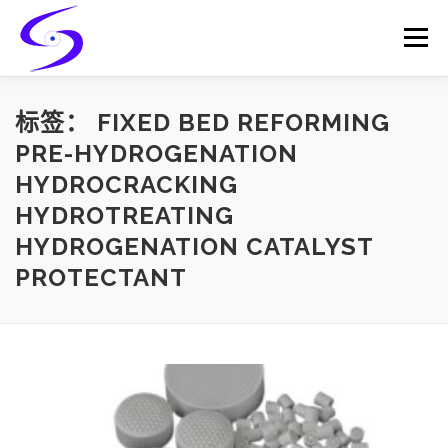
Skip
to
Menu
content
HOME
PRODUCTS
CATALYST-CARRIER
标签：
FIXED BED REFORMING
PRE-HYDROGENATION
HYDROCRACKING
CATALYST-SUPPORT
SERVICES
CONTACT
HYDROTREATING
HYDROGENATION CATALYST
PROTECTANT