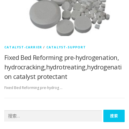
CATALYST-CARRIER
/
CATALYST-SUPPORT
Fixed Bed Reforming pre-hydrogenation,
hydrocracking,hydrotreating,hydrogenati
on catalyst protectant
Fixed Bed Reforming pre-hydrog …
搜
索：