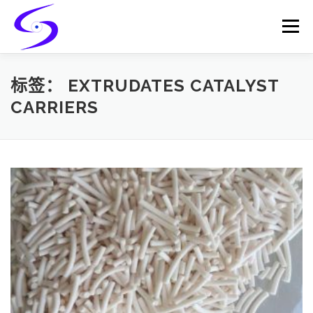
Skip
to
Menu
content
HOME
PRODUCTS
CATALYST-CARRIER
标签：
EXTRUDATES CATALYST
CARRIERS
CATALYST-SUPPORT
SERVICES
CONTACT