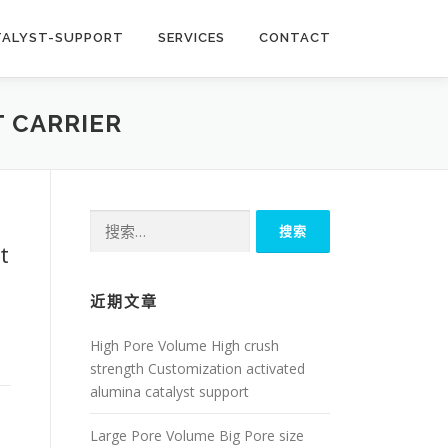
TALYST-SUPPORT
SERVICES
CONTACT
 CARRIER
搜
索：
t
近期文章
High Pore Volume High crush
strength Customization activated
alumina catalyst support
Large Pore Volume Big Pore size