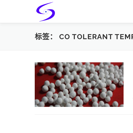
Skip
to
content
标签：
CO TOLERANT TEMP