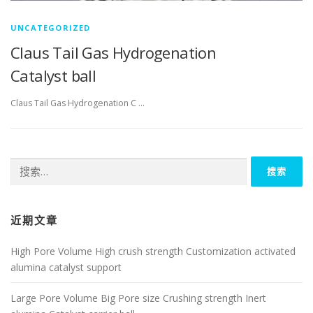
UNCATEGORIZED
Claus Tail Gas Hydrogenation
Catalyst ball
Claus Tail Gas Hydrogenation C …
搜
索：
近期文章
High Pore Volume High crush strength Customization activated
alumina catalyst support
Large Pore Volume Big Pore size Crushing strength Inert