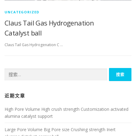
UNCATEGORIZED
Claus Tail Gas Hydrogenation
Catalyst ball
Claus Tail Gas Hydrogenation C …
搜
索：
近期文章
High Pore Volume High crush strength Customization activated
alumina catalyst support
Large Pore Volume Big Pore size Crushing strength Inert