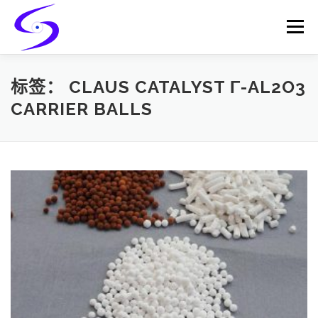
Skip
to
Menu
content
HOME
PRODUCTS
CATALYST-CARRIER
标签：
CLAUS CATALYST Γ-AL2O3
CARRIER BALLS
CATALYST-SUPPORT
SERVICES
CONTACT