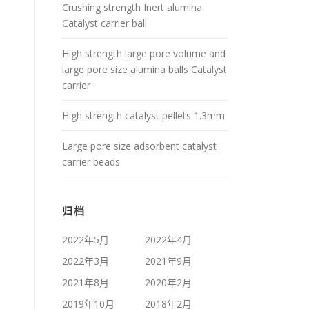
Crushing strength Inert alumina
Catalyst carrier ball
High strength large pore volume and
large pore size alumina balls Catalyst
carrier
High strength catalyst pellets 1.3mm
Large pore size adsorbent catalyst
carrier beads
归档
2022年5月
2022年4月
2022年3月
2021年9月
2021年8月
2020年2月
2019年10月
2018年2月