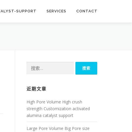
TALYST-SUPPORT
SERVICES
CONTACT
搜
索：
近期文章
High Pore Volume High crush
strength Customization activated
alumina catalyst support
Large Pore Volume Big Pore size