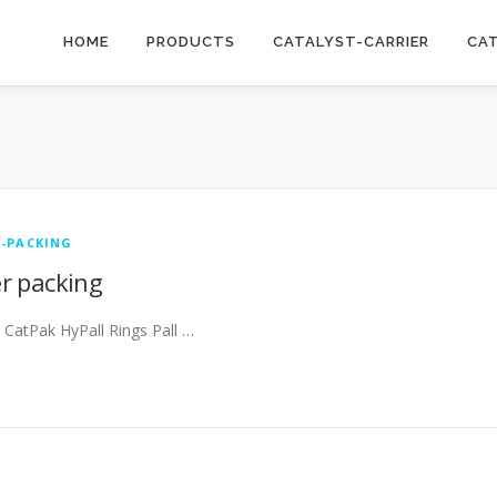
HOME
PRODUCTS
CATALYST-CARRIER
CA
-PACKING
r packing
CatPak HyPall Rings Pall …