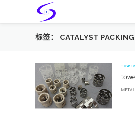
Skip
to
content
标签：
CATALYST PACKING
TOWER
towe
METAL 