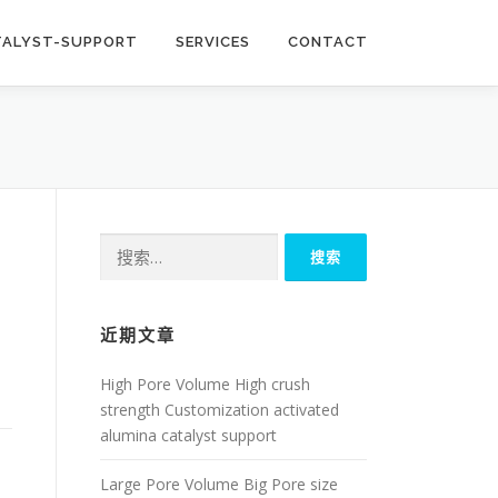
TALYST-SUPPORT
SERVICES
CONTACT
搜
索：
近期文章
High Pore Volume High crush
strength Customization activated
alumina catalyst support
Large Pore Volume Big Pore size