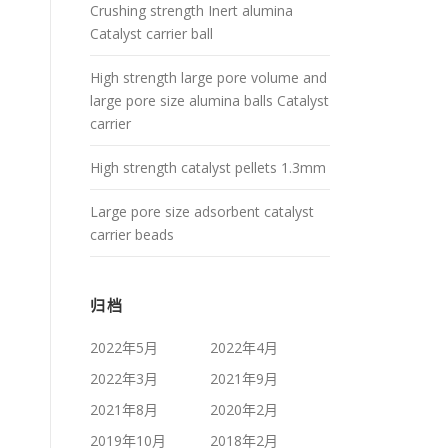
Crushing strength Inert alumina
Catalyst carrier ball
High strength large pore volume and
large pore size alumina balls Catalyst
carrier
High strength catalyst pellets 1.3mm
Large pore size adsorbent catalyst
carrier beads
归档
2022年5月
2022年4月
2022年3月
2021年9月
2021年8月
2020年2月
2019年10月
2018年2月