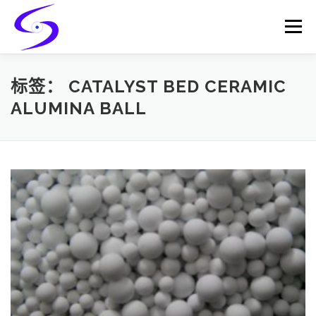
Skip
to
Menu
content
HOME
PRODUCTS
CATALYST-CARRIER
标签：
CATALYST BED CERAMIC
ALUMINA BALL
CATALYST-SUPPORT
SERVICES
CONTACT