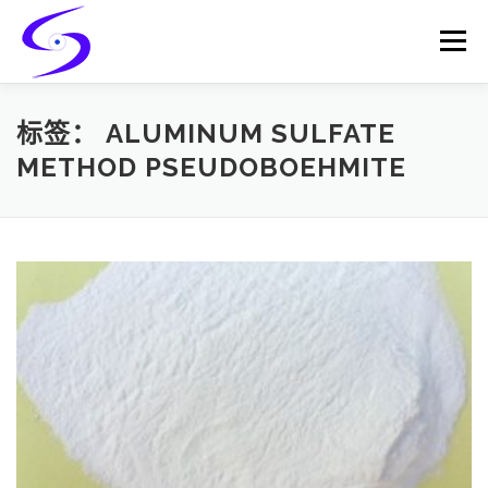
Skip
to
Menu
content
HOME
PRODUCTS
CATALYST-CARRIER
标签：
ALUMINUM SULFATE
METHOD PSEUDOBOEHMITE
CATALYST-SUPPORT
SERVICES
CONTACT