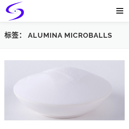
Skip
to
Menu
content
HOME
PRODUCTS
CATALYST-CARRIER
标签：
ALUMINA MICROBALLS
CATALYST-SUPPORT
SERVICES
CONTACT