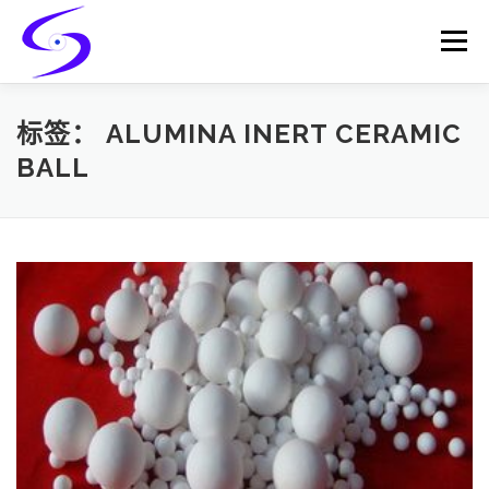
Skip
to
Menu
content
HOME
PRODUCTS
CATALYST-CARRIER
标签：
ALUMINA INERT CERAMIC
BALL
CATALYST-SUPPORT
SERVICES
CONTACT