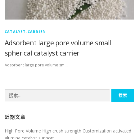
CATALYST-CARRIER
Adsorbent large pore volume small
spherical catalyst carrier
Adsorbent large pore volume sm …
搜
索：
近期文章
High Pore Volume High crush strength Customization activated
alumina catalyst support