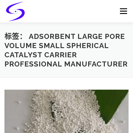
Skip
to
Menu
content
HOME
PRODUCTS
CATALYST-CARRIER
标签：
ADSORBENT LARGE PORE
VOLUME SMALL SPHERICAL
CATALYST CARRIER
CATALYST-SUPPORT
SERVICES
CONTACT
PROFESSIONAL MANUFACTURER