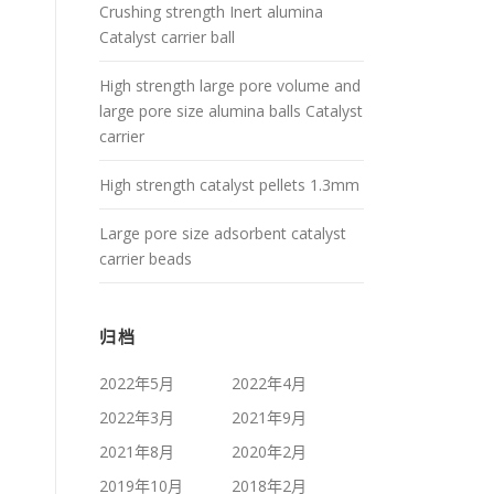
Crushing strength Inert alumina
Catalyst carrier ball
High strength large pore volume and
large pore size alumina balls Catalyst
carrier
High strength catalyst pellets 1.3mm
Large pore size adsorbent catalyst
carrier beads
归档
2022年5月
2022年4月
2022年3月
2021年9月
2021年8月
2020年2月
2019年10月
2018年2月