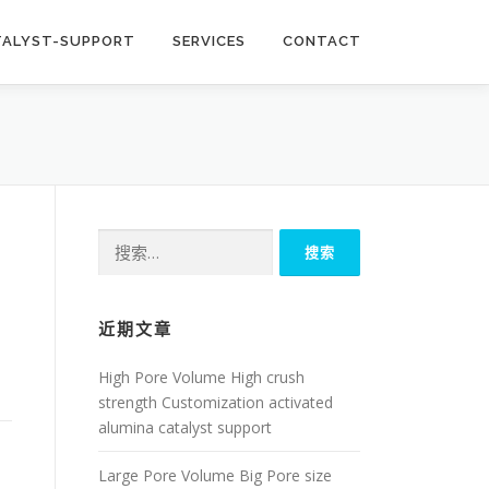
TALYST-SUPPORT
SERVICES
CONTACT
搜
索：
近期文章
High Pore Volume High crush
strength Customization activated
alumina catalyst support
Large Pore Volume Big Pore size