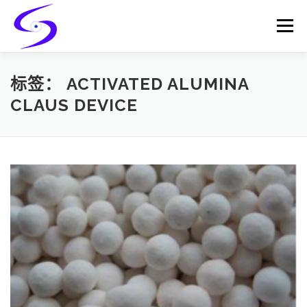
Skip
to
Menu
content
HOME
PRODUCTS
CATALYST-CARRIER
标签：
ACTIVATED ALUMINA
CLAUS DEVICE
CATALYST-SUPPORT
SERVICES
CONTACT