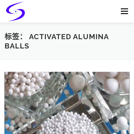
Skip
to
Menu
content
HOME
PRODUCTS
CATALYST-CARRIER
标签：
ACTIVATED ALUMINA
BALLS
CATALYST-SUPPORT
SERVICES
CONTACT