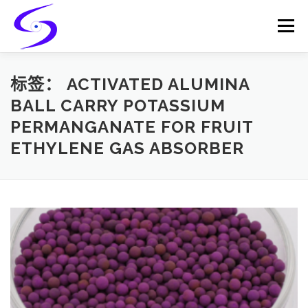
Skip
to
Menu
content
HOME
PRODUCTS
CATALYST-CARRIER
标签：
ACTIVATED ALUMINA
BALL CARRY POTASSIUM
PERMANGANATE FOR FRUIT
CATALYST-SUPPORT
SERVICES
CONTACT
ETHYLENE GAS ABSORBER