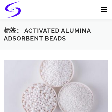
Skip
to
Menu
content
HOME
PRODUCTS
CATALYST-CARRIER
标签：
ACTIVATED ALUMINA
ADSORBENT BEADS
CATALYST-SUPPORT
SERVICES
CONTACT