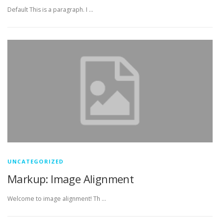
Default This is a paragraph. I …
UNCATEGORIZED
Markup: Image Alignment
Welcome to image alignment! Th …