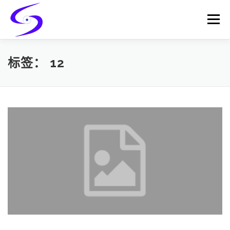
Skip
to
Menu
content
HOME
PRODUCTS
CATALYST-CARRIER
标签：
12
CATALYST-SUPPORT
SERVICES
CONTACT