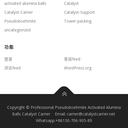
activated alumina balls
Catalyst
Catalyst-Carrier
Catalyst-Support
Pseudoboehmite
Tower-packing
uncategorized
功能
登录
条目feed
评论feed
WordPress.org
Copyright © Professional Pseudoboehmite Activated Alumina
Balls Catalyst Carrier Email: carrier@catalystcarrier.net
Whatsapp:+86130-706-905-89