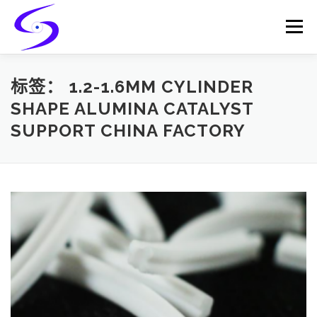
Skip
to
Menu
content
HOME
PRODUCTS
CATALYST-CARRIER
标签：
1.2-1.6MM CYLINDER
SHAPE ALUMINA CATALYST
SUPPORT CHINA FACTORY
CATALYST-SUPPORT
SERVICES
CONTACT