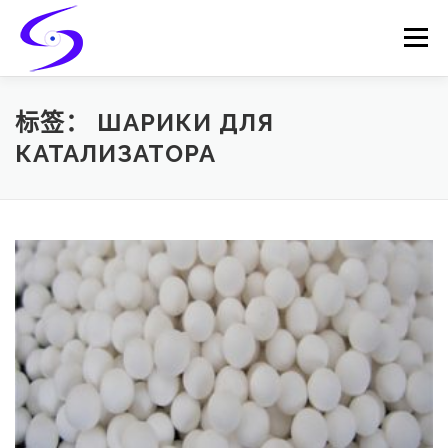
Skip
to
Menu
content
HOME
PRODUCTS
CATALYST-CARRIER
标签：
ШАРИКИ ДЛЯ
КАТАЛИЗАТОРА
CATALYST-SUPPORT
SERVICES
CONTACT