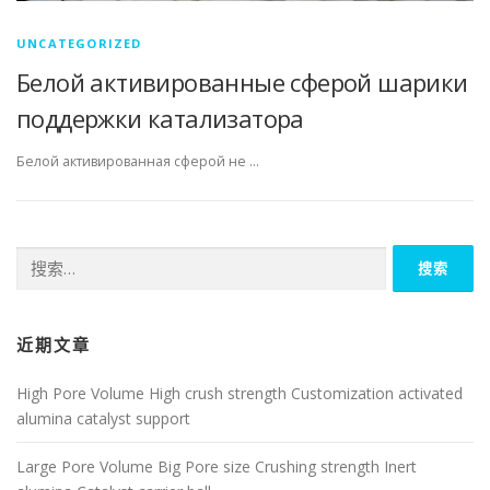
UNCATEGORIZED
Белой активированные сферой шарики
поддержки катализатора
Белой активированная сферой не …
搜
索：
近期文章
High Pore Volume High crush strength Customization activated
alumina catalyst support
Large Pore Volume Big Pore size Crushing strength Inert