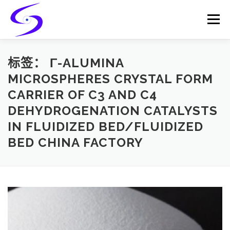
Skip
to
Menu
content
HOME
PRODUCTS
CATALYST-CARRIER
标签：
Γ-ALUMINA
MICROSPHERES CRYSTAL FORM
CARRIER OF C3 AND C4
CATALYST-SUPPORT
SERVICES
CONTACT
DEHYDROGENATION CATALYSTS
IN FLUIDIZED BED/FLUIDIZED
BED CHINA FACTORY