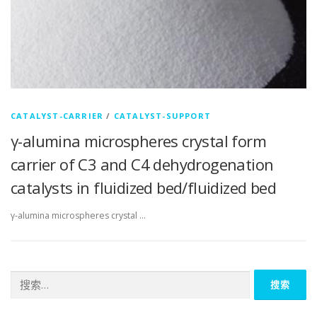
CATALYST-CARRIER
/
CATALYST-SUPPORT
γ-alumina microspheres crystal form
carrier of C3 and C4 dehydrogenation
catalysts in fluidized bed/fluidized bed
γ-alumina microspheres crystal …
搜
索：