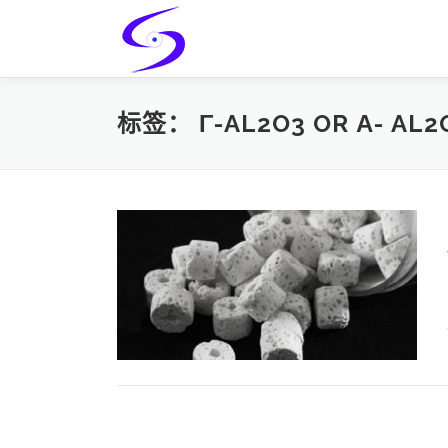
Skip
to
content
标签：
Γ-AL2O3 OR Α- AL