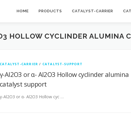
HOME
PRODUCTS
CATALYST-CARRIER
CA
2O3 HOLLOW CYCLINDER ALUMINA 
CATALYST-CARRIER
/
CATALYST-SUPPORT
γ-Al2O3 or α- Al2O3 Hollow cyclinder alumina
catalyst support
γ-Al2O3 or α- Al2O3 Hollow cyc …