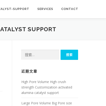
TALYST-SUPPORT
SERVICES
CONTACT
CATALYST SUPPORT
搜
索：
近期文章
High Pore Volume High crush
strength Customization activated
alumina catalyst support
Large Pore Volume Big Pore size