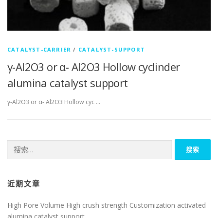
CATALYST-CARRIER
/
CATALYST-SUPPORT
γ-Al2O3 or α- Al2O3 Hollow cyclinder
alumina catalyst support
γ-Al2O3 or α- Al2O3 Hollow cyc …
搜
索：
近期文章
High Pore Volume High crush strength Customization activated
alumina catalyst support