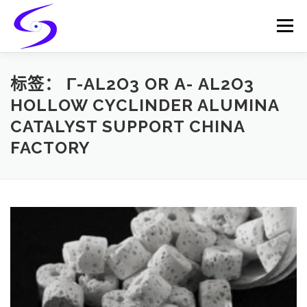
Skip
to
Menu
content
HOME
PRODUCTS
CATALYST-CARRIER
标签：
Γ-AL2O3 OR Α- AL2O3
HOLLOW CYCLINDER ALUMINA
CATALYST SUPPORT CHINA
CATALYST-SUPPORT
SERVICES
CONTACT
FACTORY